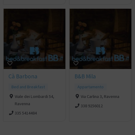
Cà Barbona
B&B Mila
Bed and Breakfast
Appartamento
Viale dei Lombardi 54,
Via Carlina 3, Ravenna
Ravenna
338 9256012
335 5414484