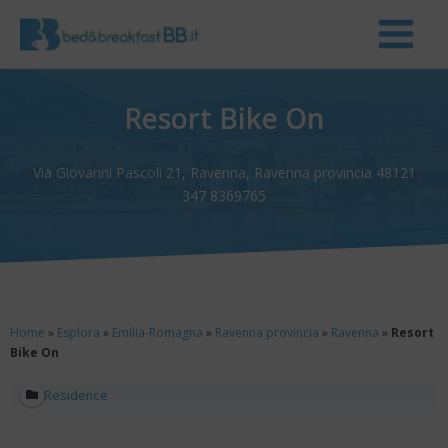
Resort Bike On
Via Giovanni Pascoli 21, Ravenna, Ravenna provincia 48121
347 8369765
Home
»
Esplora
»
Emilia-Romagna
»
Ravenna provincia
»
Ravenna
»
Resort
Bike On
Residence