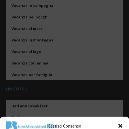
Vacanza in campagna
Vacanza nei borghi
Vacanza al mare
Vacanza in montagna
Vacanza al lago
Vacanza con animali
Vacanza per famiglia
LINK UTILI
Bed and Breakfast
Esplora
Gestisci Consenso