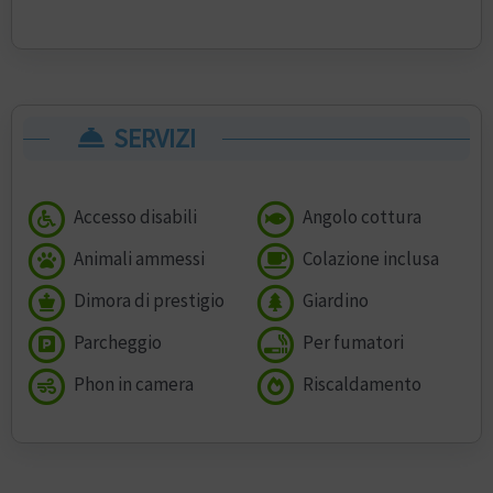
SERVIZI
Accesso disabili
Angolo cottura
Animali ammessi
Colazione inclusa
Dimora di prestigio
Giardino
Parcheggio
Per fumatori
Phon in camera
Riscaldamento