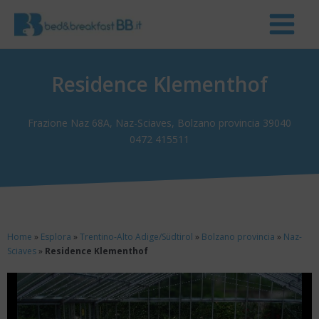
Residence Klementhof
Frazione Naz 68A, Naz-Sciaves, Bolzano provincia 39040
0472 415511
Home
»
Esplora
»
Trentino-Alto Adige/Südtirol
»
Bolzano provincia
»
Naz-
Sciaves
»
Residence Klementhof