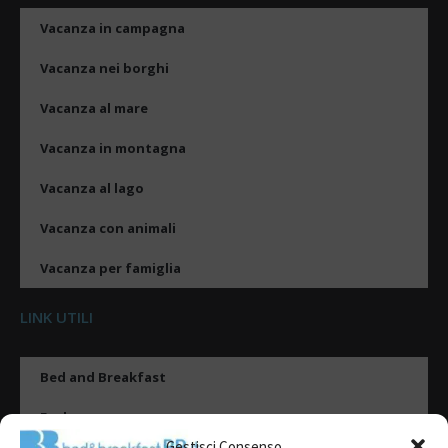
Vacanza in campagna
Vacanza nei borghi
Vacanza al mare
Vacanza in montagna
Vacanza al lago
Vacanza con animali
Vacanza per famiglia
LINK UTILI
Bed and Breakfast
Esplora
Gestisci Consenso