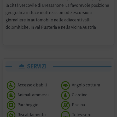
la cittá vescovile di Bressanone. La favorevole posizione
geografica induce inoltre a comode escursioni
giornaliere in automobile nelle adiacenti valli
dolomitiche, in val Pusteria e nella vicina Austria
SERVIZI
Accesso disabili
Angolo cottura
Animali ammessi
Giardino
Parcheggio
Piscina
Riscaldamento
Televisore