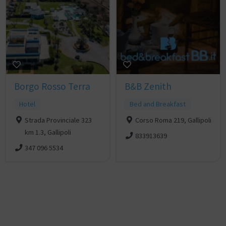
Borgo Rosso Terra
B&B Zenith
Hotel
Bed and Breakfast
Strada Provinciale 323
Corso Roma 219, Gallipoli
km 1.3, Gallipoli
833913639
347 096 5534