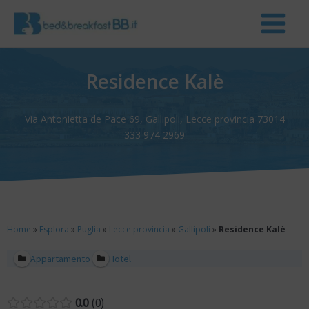
Residence Kalè
Via Antonietta de Pace 69, Gallipoli, Lecce provincia 73014
333 974 2969
Home
»
Esplora
»
Puglia
»
Lecce provincia
»
Gallipoli
»
Residence Kalè
Appartamento
Hotel
0.0
0