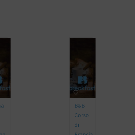
ma
B&B
Corso
di
ee
Francia