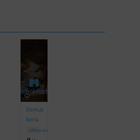
Domus
Nora
Affittacamere