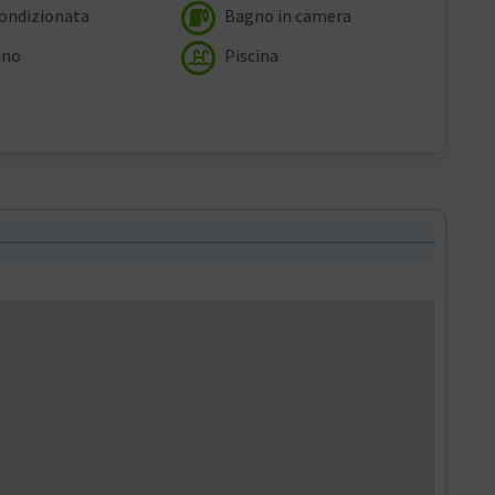
condizionata
Bagno in camera
ino
Piscina