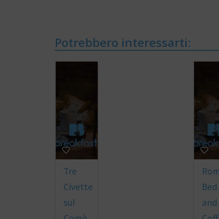
Potrebbero interessarti:
Tre
Ro
Civette
Bed
sul
and
Comò
Coff