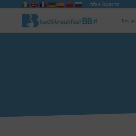
info e Supporto
Bed an