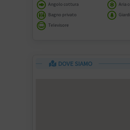
Angolo cottura
Aria 
Bagno privato
Giard
Televisore
DOVE SIAMO