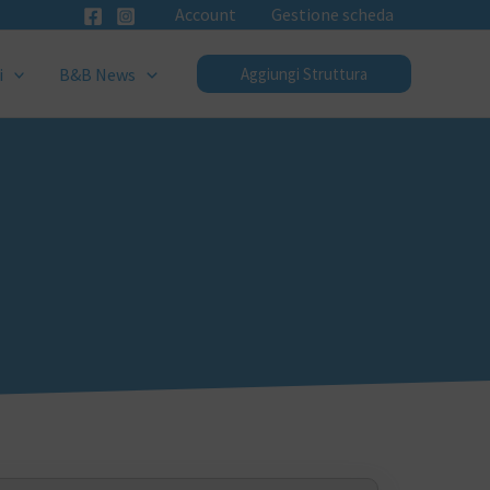
Account
Gestione scheda
i
B&B News
Aggiungi Struttura