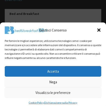
Bed and Breakfast
Esplora
Gestisci Consenso
Tipologie di alloggio
Per fornire le migliori esperienze, utilizziamo tecnologie come i cookie per
Destinazioni
memorizzare e/o accedere alle informazioni del dispositivo. Il consenso a queste
tecnologie ci permetterà di elaborare dati come il comportamento di
Il mio account
navigazione o ID unici su questo sito. Non acconsentire o ritirare il consenso può
influire negativamente su alcune caratteristiche e funzioni.
Gestione Scheda
Aggiungi Struttura
Accetta
Nega
2022@ All Rights Reserved | Tutti i contenuti ed i diritti sono riservati, è
severamente vietata la riproduzione parziale o totale.
Visualizza le preferenze
L’accesso o l’utilizzo di questo sito è subordinato all’accettazione dei
Termini del servizio
,
Informativa sulla Privacy
e
Cookie Policy
RICHIEDI PREVENTIVO GRATUITO
Cookie Policy
Dichiarazione sulla Privacy