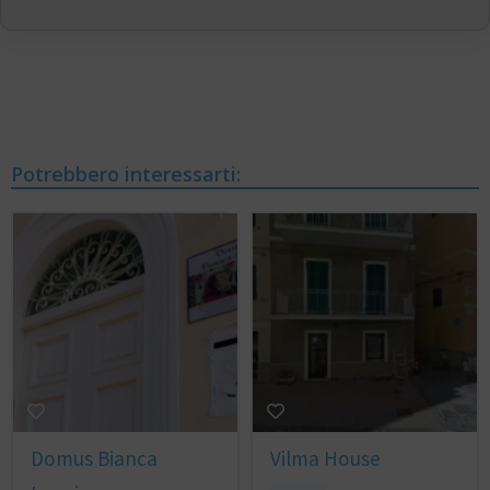
Potrebbero interessarti:
Domus Bianca
Vilma House