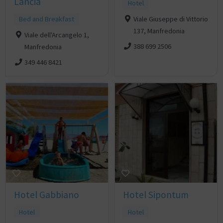
Lancia
Hotel
Bed and Breakfast
Viale Giuseppe di Vittorio
137, Manfredonia
Viale dell'Arcangelo 1,
388 699 2506
Manfredonia
349 446 8421
Hotel Gabbiano
Hotel Sipontum
Hotel
Hotel