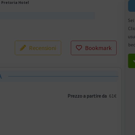
»
Pretoria Hotel
Sei
Cli
usu
bed
Recensioni
Bookmark
A
Prezzo a partire da
61€