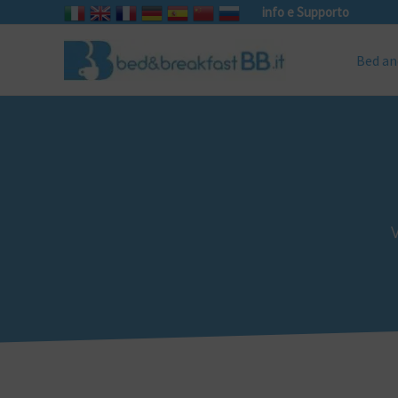
info e Supporto
Bed an