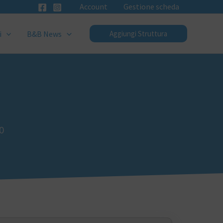
Account
Gestione scheda
i
B&B News
Aggiungi Struttura
0