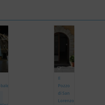
Il
obaleno
Pozzo
di San
Lorenzo
akfast