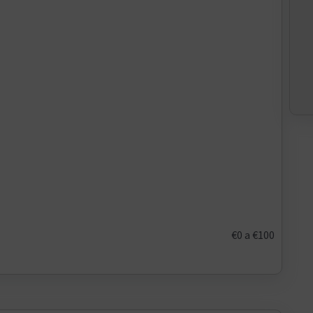
€0
a
€100