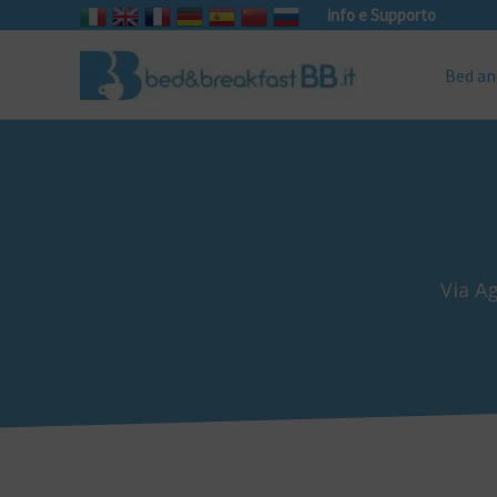
info e Supporto
Bed an
Via A