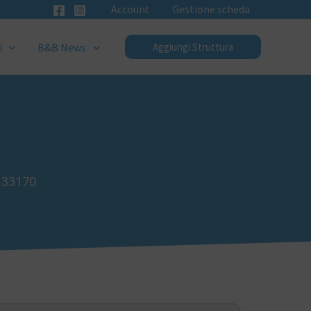
Account
Gestione scheda
i
B&B News
Aggiungi Struttura
 33170