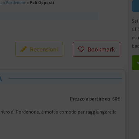
ia
»
Pordenone
»
Poli Opposti
Sei
Cli
usu
bed
Recensioni
Bookmark
A
Prezzo a partire da
60€
 centro di Pordenone, è molto comodo per raggiungere la