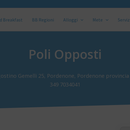
d Breakfast
BB Regioni
Alloggi
Mete
Serviz
Poli Opposti
gostino Gemelli 25, Pordenone, Pordenone provincia
349 7034041