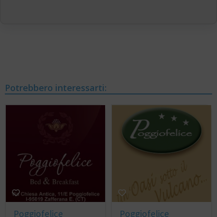
Potrebbero interessarti:
Poggiofelice
Poggiofelice