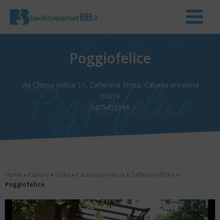
Poggiofelice
Via Chiesa Antica 11, Zafferana Etnea, Catania provincia
95019
3479453996
Home
»
Esplora
»
Sicilia
»
Catania provincia
»
Zafferana Etnea
»
Poggiofelice