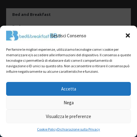
Bed and Breakfast
Esplora
Gestisci Consenso
Tipologie di alloggio
Per fornire le migliori esperienze, utilizziamo tecnologie come i cookie per
Destinazioni
memorizzare e/o accedere alle informazioni del dispositivo. Il consenso a queste
tecnologie ci permetterà di elaborare dati come il comportamento di
Il mio account
navigazione o ID unici su questo sito. Non acconsentire o ritirare il consenso può
influire negativamente su alcune caratteristiche e funzioni.
Gestione Scheda
Aggiungi Struttura
Accetta
Nega
2022@ All Rights Reserved | Tutti i contenuti ed i diritti sono riservati, è
severamente vietata la riproduzione parziale o totale.
Visualizza le preferenze
L’accesso o l’utilizzo di questo sito è subordinato all’accettazione dei
Termini del servizio
,
Informativa sulla Privacy
e
Cookie Policy
RICHIEDI PREVENTIVO GRATUITO
Cookie Policy
Dichiarazione sulla Privacy