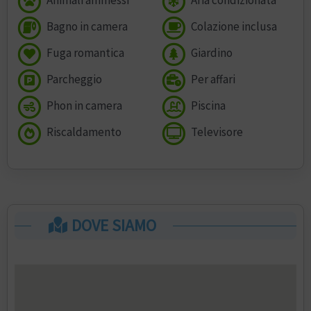
Animali ammessi
Aria condizionata
Bagno in camera
Colazione inclusa
Fuga romantica
Giardino
Parcheggio
Per affari
Phon in camera
Piscina
Riscaldamento
Televisore
DOVE SIAMO