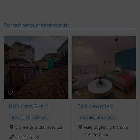
Potrebbero interessarti:
B&B Casa Retrò
B&b Geordie's
Bed and Breakfast
Bed and Breakfast
Via Pretoria 133, Potenza
Viale Guglielmo Marconi
116, Potenza
331 719 7555