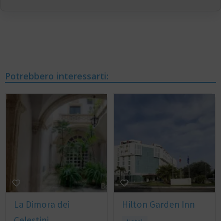
Potrebbero interessarti:
La Dimora dei
Hilton Garden Inn
Celestini