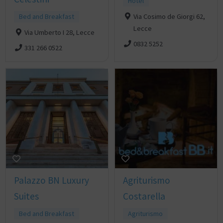
Hotel
Bed and Breakfast
Via Cosimo de Giorgi 62,
Lecce
Via Umberto I 28, Lecce
0832 5252
331 266 0522
Palazzo BN Luxury
Agriturismo
Suites
Costarella
Bed and Breakfast
Agriturismo