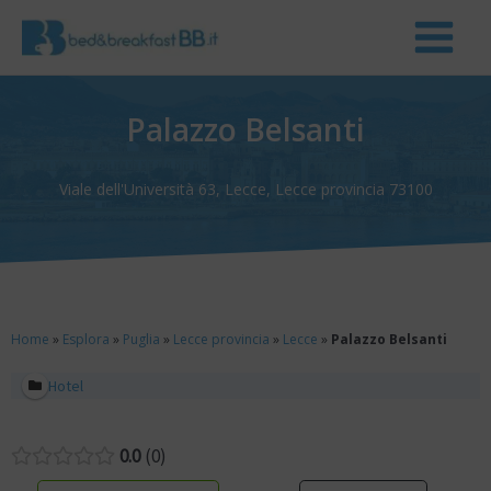
Palazzo Belsanti
Viale dell'Università 63, Lecce, Lecce provincia 73100
Home
»
Esplora
»
Puglia
»
Lecce provincia
»
Lecce
»
Palazzo Belsanti
Hotel
0.0
0