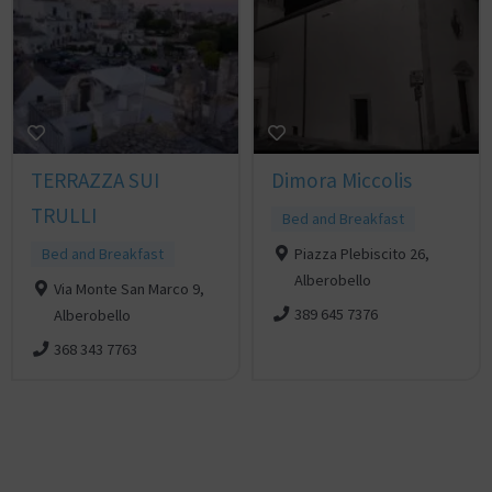
TERRAZZA SUI
Dimora Miccolis
TRULLI
Bed and Breakfast
Bed and Breakfast
Piazza Plebiscito 26,
Alberobello
Via Monte San Marco 9,
389 645 7376
Alberobello
368 343 7763