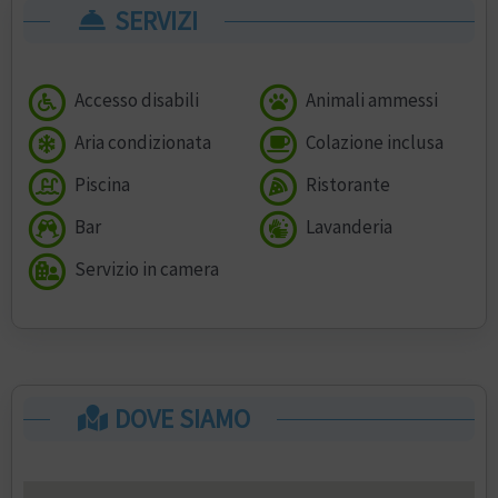
SERVIZI
Accesso disabili
Animali ammessi
Aria condizionata
Colazione inclusa
Piscina
Ristorante
Bar
Lavanderia
Servizio in camera
DOVE SIAMO