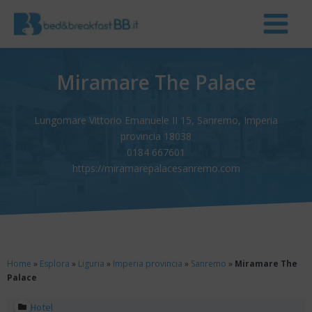
Miramare The Palace
Lungomare Vittorio Emanuele II 15, Sanremo, Imperia
provincia 18038
0184 667601
https://miramarepalacesanremo.com
Home
»
Esplora
»
Liguria
»
Imperia provincia
»
Sanremo
»
Miramare The
Palace
Hotel