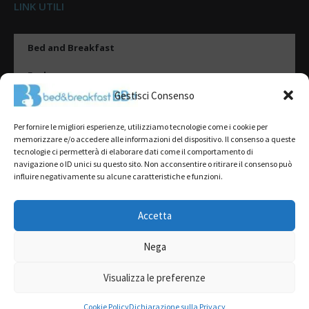
LINK UTILI
Bed and Breakfast
Esplora
Gestisci Consenso
Tipologie di alloggio
Per fornire le migliori esperienze, utilizziamo tecnologie come i cookie per
Destinazioni
memorizzare e/o accedere alle informazioni del dispositivo. Il consenso a queste
tecnologie ci permetterà di elaborare dati come il comportamento di
Il mio account
navigazione o ID unici su questo sito. Non acconsentire o ritirare il consenso può
influire negativamente su alcune caratteristiche e funzioni.
Gestione Scheda
Aggiungi Struttura
Accetta
Nega
2022@ All Rights Reserved | Tutti i contenuti ed i diritti sono riservati, è
severamente vietata la riproduzione parziale o totale.
Visualizza le preferenze
L’accesso o l’utilizzo di questo sito è subordinato all’accettazione dei
Termini del servizio
,
Informativa sulla Privacy
e
Cookie Policy
Cookie Policy
Dichiarazione sulla Privacy