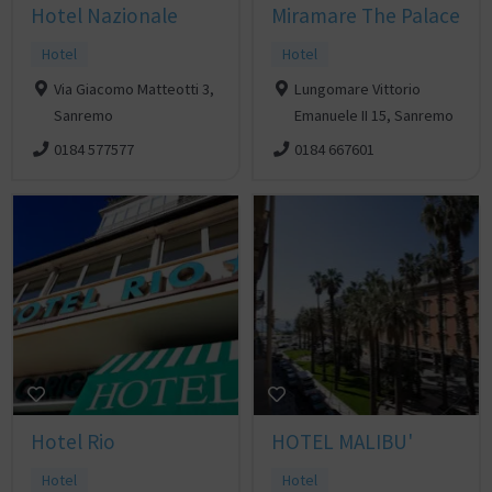
Hotel Nazionale
Miramare The Palace
Hotel
Hotel
Via Giacomo Matteotti 3,
Lungomare Vittorio
Sanremo
Emanuele II 15, Sanremo
0184 577577
0184 667601
Hotel Rio
HOTEL MALIBU'
Hotel
Hotel