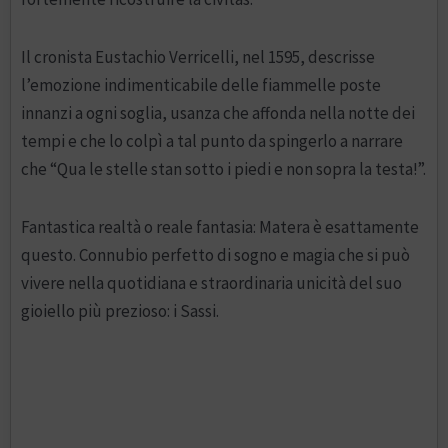
Il cronista Eustachio Verricelli, nel 1595, descrisse
l’emozione indimenticabile delle fiammelle poste
innanzi a ogni soglia, usanza che affonda nella notte dei
tempi e che lo colpì a tal punto da spingerlo a narrare
che “Qua le stelle stan sotto i piedi e non sopra la testa!”.
Fantastica realtà o reale fantasia: Matera è esattamente
questo. Connubio perfetto di sogno e magia che si può
vivere nella quotidiana e straordinaria unicità del suo
gioiello più prezioso: i Sassi.