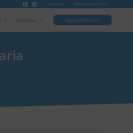
Account
Gestione scheda
i
B&B News
Aggiungi Struttura
aria