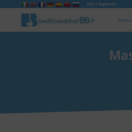
info e Supporto
Bed an
Mas