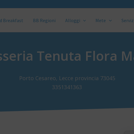
d Breakfast
BB Regioni
Alloggi
Mete
Serviz
seria Tenuta Flora M
Porto Cesareo, Lecce provincia 73045
3351341363