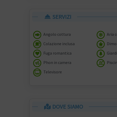
SERVIZI
Angolo cottura
Aria 
Colazione inclusa
Dimor
Fuga romantica
Giard
Phon in camera
Pisci
Televisore
DOVE SIAMO