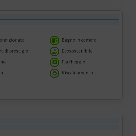
condizionata
Bagno in camera
a di prestigio
Ecosostenibile
ino
Parcheggio
na
Riscaldamento