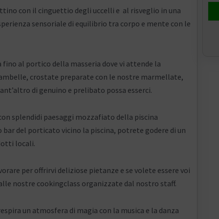
ino con il cinguettio degli uccelli e al risveglio in una
sperienza sensoriale di equilibrio tra corpo e mente con le
fino al portico della masseria dove vi attende la
iambelle, crostate preparate con le nostre marmellate,
ant’altro di genuino e prelibato possa esserci.
 con splendidi paesaggi mozzafiato della piscina
 bar del porticato vicino la piscina, potrete godere di un
tti locali.
rare per offrirvi deliziose pietanze e se volete essere voi
 alle nostre cookingclass organizzate dal nostro staff.
 respira un atmosfera di magia con la musica e la danza