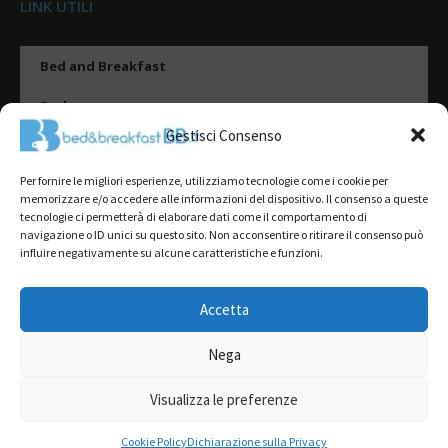
LINK UTILI
Bed and Breakfast
Esplora
Gestisci Consenso
Tipologie di alloggio
Per fornire le migliori esperienze, utilizziamo tecnologie come i cookie per
Destinazioni
memorizzare e/o accedere alle informazioni del dispositivo. Il consenso a queste
tecnologie ci permetterà di elaborare dati come il comportamento di
Il mio account
navigazione o ID unici su questo sito. Non acconsentire o ritirare il consenso può
influire negativamente su alcune caratteristiche e funzioni.
Gestione Scheda
Aggiungi Struttura
Accetta
Nega
2022@ All Rights Reserved | Tutti i contenuti ed i diritti sono riservati, è
severamente vietata la riproduzione parziale o totale.
Visualizza le preferenze
L’accesso o l’utilizzo di questo sito è subordinato all’accettazione dei
Termini del servizio
,
Informativa sulla Privacy
e
Cookie Policy
RICHIEDI PREVENTIVO GRATUITO
Cookie Policy
Dichiarazione sulla Privacy