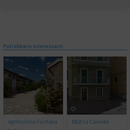
Potrebbero interessarti:
Agriturismo Fontana
B&B Le Camelie