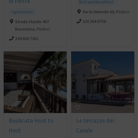
la Pietra
Bed and Breakfast
Agriturismo
Via Archimede 60, Pisticci
320 264 6756
Strada Statale 407
Basentana, Pisticci
328 826 7362
Basilicata Host to
Le terrazze del
Host
Casale