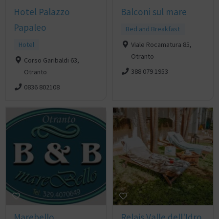
Hotel Palazzo
Balconi sul mare
Papaleo
Bed and Breakfast
Hotel
Viale Rocamatura 85,
Otranto
Corso Garibaldi 63,
388 079 1953
Otranto
0836 802108
Marebello
Relais Valle dell'Idro