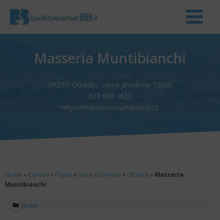
Masseria Muntibianchi
SP277, Otranto, Lecce provincia 73020
327 699 3625
https://masseriamuntibianchi.it
Home
»
Esplora
»
Puglia
»
Lecce provincia
»
Otranto
»
Masseria
Muntibianchi
Hotel