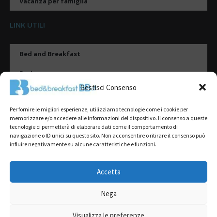
Vacanza per famiglia
LINK UTILI
Bed and Breakfast
Esplora
Gestisci Consenso
Tipologie di alloggio
Per fornire le migliori esperienze, utilizziamo tecnologie come i cookie per
Destinazioni
memorizzare e/o accedere alle informazioni del dispositivo. Il consenso a queste
tecnologie ci permetterà di elaborare dati come il comportamento di
Il mio account
navigazione o ID unici su questo sito. Non acconsentire o ritirare il consenso può
influire negativamente su alcune caratteristiche e funzioni.
Gestione Scheda
Aggiungi Struttura
Accetta
Nega
2022@ All Rights Reserved | Tutti i contenuti ed i diritti sono riservati, è
severamente vietata la riproduzione parziale o totale.
Visualizza le preferenze