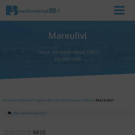
Mareulivi
Ostuni, Brindisi provincia 72017
392 843 9709
Home
»
Esplora
»
Puglia
»
Brindisi provincia
»
Ostuni
»
Mareulivi
Bed and Breakfast
0.0
0