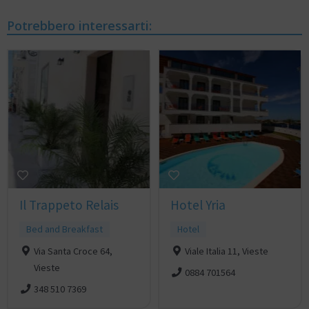
Potrebbero interessarti:
Il Trappeto Relais
Hotel Yria
Bed and Breakfast
Hotel
Via Santa Croce 64,
Viale Italia 11, Vieste
Vieste
0884 701564
348 510 7369