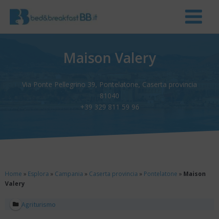
Maison Valery
Via Ponte Pellegrino 39, Pontelatone, Caserta provincia
81040
+39 329 811 59 96
Home
»
Esplora
»
Campania
»
Caserta provincia
»
Pontelatone
»
Maison
Valery
Agriturismo