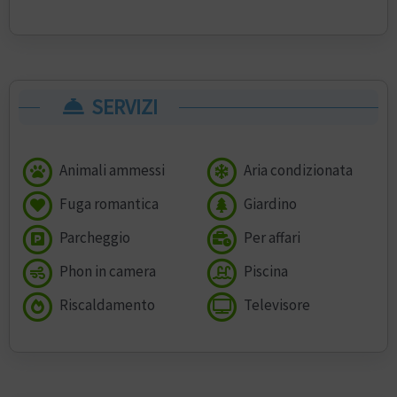
SERVIZI
Animali ammessi
Aria condizionata
Fuga romantica
Giardino
Parcheggio
Per affari
Phon in camera
Piscina
Riscaldamento
Televisore