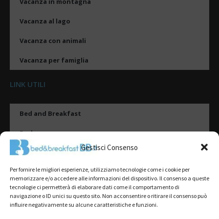
Vacanza in montagna
Vacanza al lago
Vacanza con animali
Vacanza per famiglia
LINK UTILI
Bed and Breakfast
Esplora
Gestisci Consenso
Tipologie di alloggio
Per fornire le migliori esperienze, utilizziamo tecnologie come i cookie per
Destinazioni
memorizzare e/o accedere alle informazioni del dispositivo. Il consenso a queste
tecnologie ci permetterà di elaborare dati come il comportamento di
Il mio account
navigazione o ID unici su questo sito. Non acconsentire o ritirare il consenso può
influire negativamente su alcune caratteristiche e funzioni.
Gestione Scheda