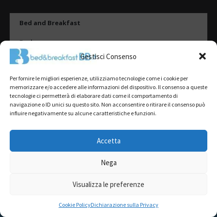
Bed and Breakfast
Esplora
Gestisci Consenso
Tipologie di alloggio
Per fornire le migliori esperienze, utilizziamo tecnologie come i cookie per
Destinazioni
memorizzare e/o accedere alle informazioni del dispositivo. Il consenso a queste
tecnologie ci permetterà di elaborare dati come il comportamento di
Il mio account
navigazione o ID unici su questo sito. Non acconsentire o ritirare il consenso può
influire negativamente su alcune caratteristiche e funzioni.
Gestione Scheda
Aggiungi Struttura
Accetta
Nega
2022@ All Rights Reserved | Tutti i contenuti ed i diritti sono riservati, è
severamente vietata la riproduzione parziale o totale.
Visualizza le preferenze
L’accesso o l’utilizzo di questo sito è subordinato all’accettazione dei
Termini del servizio
,
Informativa sulla Privacy
e
Cookie Policy
RICHIEDI PREVENTIVO GRATUITO
Cookie Policy
Dichiarazione sulla Privacy