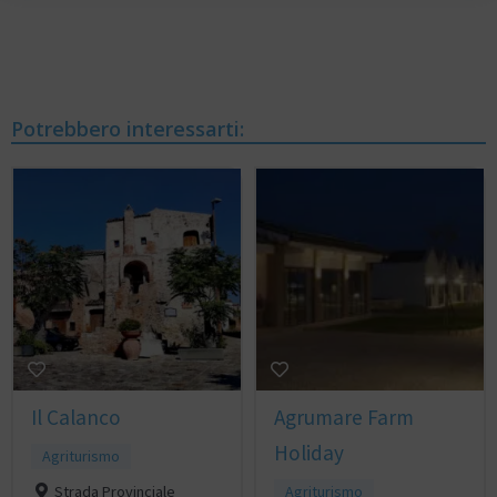
Potrebbero interessarti:
Il Calanco
Agrumare Farm
Holiday
Agriturismo
Strada Provinciale
Agriturismo