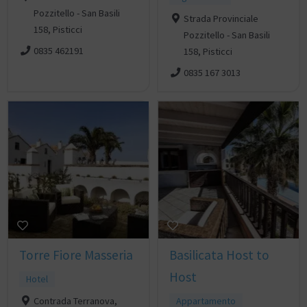
Pozzitello - San Basili
Strada Provinciale
158, Pisticci
Pozzitello - San Basili
0835 462191
158, Pisticci
0835 167 3013
Torre Fiore Masseria
Basilicata Host to
Host
Hotel
Contrada Terranova,
Appartamento