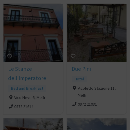
Le Stanze
Due Pini
dell'Imperatore
Hotel
Bed and Breakfast
Vicoletto Stazione 11,
Melfi
Vico Neve 6, Melfi
0972 21031
0972 21614