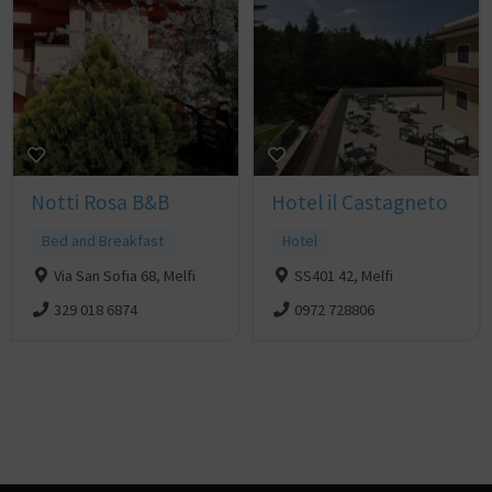
Notti Rosa B&B
Hotel il Castagneto
Bed and Breakfast
Hotel
Via San Sofia 68, Melfi
SS401 42, Melfi
329 018 6874
0972 728806