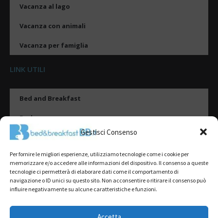
Vacanza al lago
Vacanza con animali
Vacanza per famiglia
LINK UTILI
Bed and Breakfast
Esplora
Gestisci Consenso
Tipologie di alloggio
Per fornire le migliori esperienze, utilizziamo tecnologie come i cookie per
Destinazioni
memorizzare e/o accedere alle informazioni del dispositivo. Il consenso a queste
tecnologie ci permetterà di elaborare dati come il comportamento di
Il mio account
navigazione o ID unici su questo sito. Non acconsentire o ritirare il consenso può
influire negativamente su alcune caratteristiche e funzioni.
Gestione Scheda
Aggiungi Struttura
Accetta