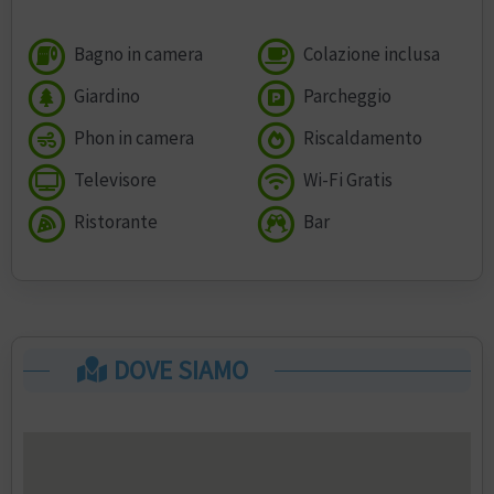
Bagno in camera
Colazione inclusa
Giardino
Parcheggio
Phon in camera
Riscaldamento
Televisore
Wi-Fi Gratis
Ristorante
Bar
DOVE SIAMO