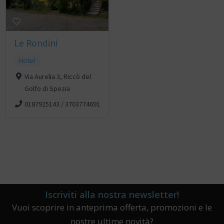
Le Rondini
Hotel
Via Aurelia 3, Riccò del
Golfo di Spezia
0187925143 / 3703774691
Iscriviti alla nostra newsletter!
Vuoi scoprire in anteprima offerta, promozioni e le
nostre ultime novità?