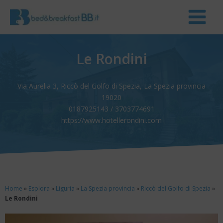
Le Rondini
Via Aurelia 3, Riccò del Golfo di Spezia, La Spezia provincia
19020
0187925143 / 3703774691
https://www.hotellerondini.com
Home
»
Esplora
»
Liguria
»
La Spezia provincia
»
Riccò del Golfo di Spezia
»
Le Rondini