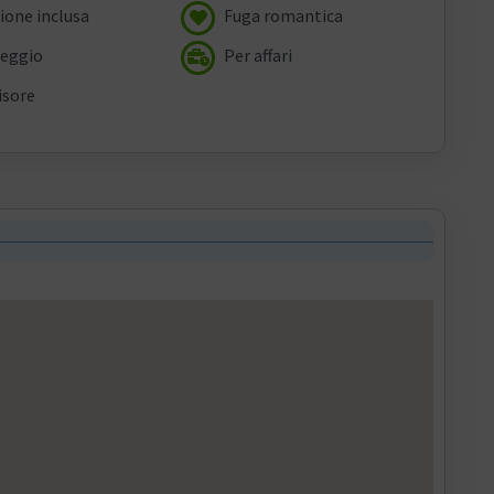
ione inclusa
Fuga romantica
eggio
Per affari
isore