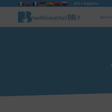
info e Supporto
Bed an