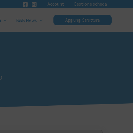
Account
Gestione scheda
i
B&B News
Aggiungi Struttura
0