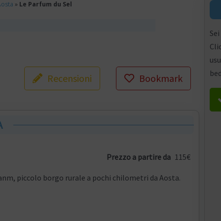
Aosta
»
Le Parfum du Sel
Sei
Cli
usu
bed
Recensioni
Bookmark
A
Prezzo a partire da
115€
nm, piccolo borgo rurale a pochi chilometri da Aosta.