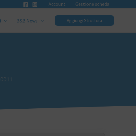
Account
Gestione scheda
i
B&B News
Aggiungi Struttura
70011