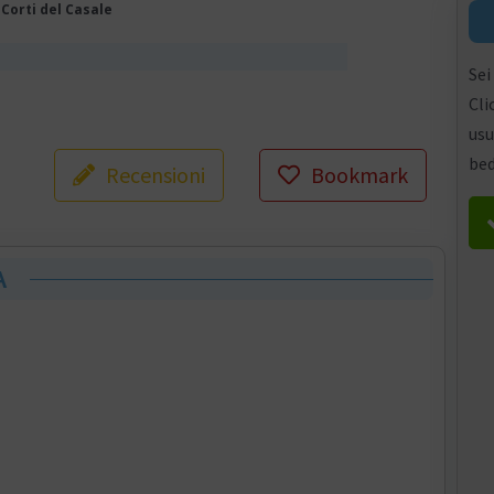
 Corti del Casale
Sei
Cli
usu
bed
Recensioni
Bookmark
A