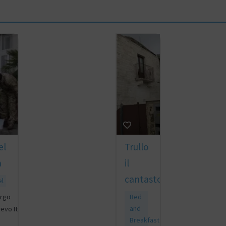
el
Trullo
a
il
cantastorie
el
rgo
Bed
and
evo Italo
Breakfast