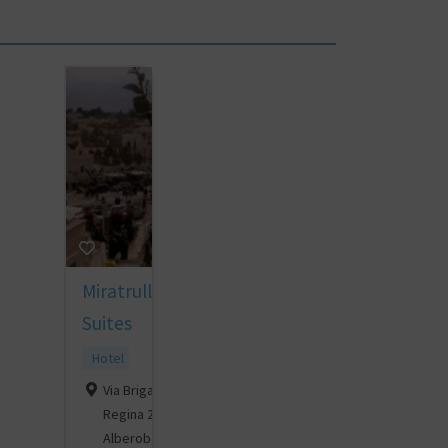
Miratrulli
Suites
Hotel
Via Brigata
Regina 29A,
Alberobello