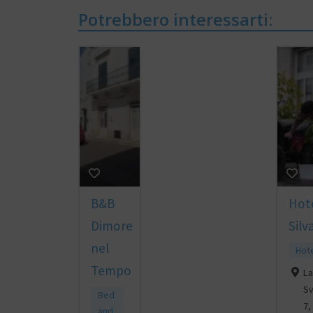
Potrebbero interessarti:
B&B
Hot
Dimore
Silv
nel
Hot
Tempo
La
Sv
Bed
7,
and