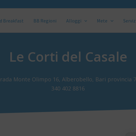
d Breakfast
BB Regioni
Alloggi
Mete
Serviz
Le Corti del Casale
rada Monte Olimpo 16, Alberobello, Bari provincia 
340 402 8816