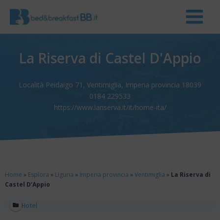
La Riserva di Castel D'Appio
Località Peidaigo 71, Ventimiglia, Imperia provincia 18039
0184 229533
https://www.lariserva.it/it/home-ita/
Home
»
Esplora
»
Liguria
»
Imperia provincia
»
Ventimiglia
»
La Riserva di
Castel D’Appio
Hotel