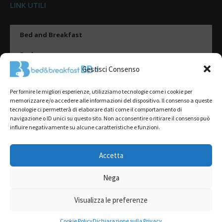
LINK UTILI
Bed and Breakfast
Esplora
Gestisci Consenso
Tipologie di alloggio
Per fornire le migliori esperienze, utilizziamo tecnologie come i cookie per
Destinazioni
memorizzare e/o accedere alle informazioni del dispositivo. Il consenso a queste
tecnologie ci permetterà di elaborare dati come il comportamento di
Il mio account
navigazione o ID unici su questo sito. Non acconsentire o ritirare il consenso può
influire negativamente su alcune caratteristiche e funzioni.
Gestione Scheda
Aggiungi Struttura
Accetta
Nega
2022@ All Rights Reserved | Tutti i contenuti ed i diritti sono riservati, è
severamente vietata la riproduzione parziale o totale.
Visualizza le preferenze
L’accesso o l’utilizzo di questo sito è subordinato all’accettazione dei
Termini del servizio
,
Informativa sulla Privacy
e
Cookie Policy
Cookie Policy
Dichiarazione sulla Privacy