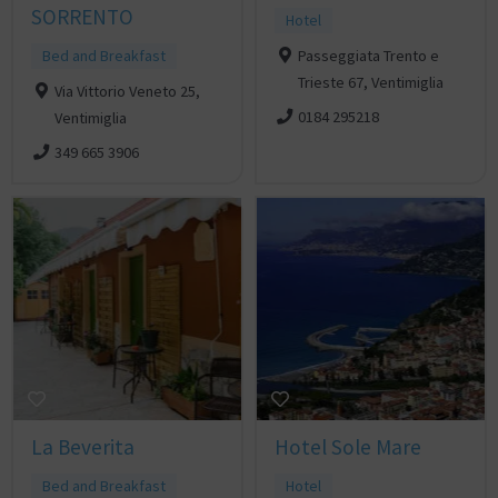
SORRENTO
Hotel
Bed and Breakfast
Passeggiata Trento e
Trieste 67, Ventimiglia
Via Vittorio Veneto 25,
0184 295218
Ventimiglia
349 665 3906
La Beverita
Hotel Sole Mare
Bed and Breakfast
Hotel