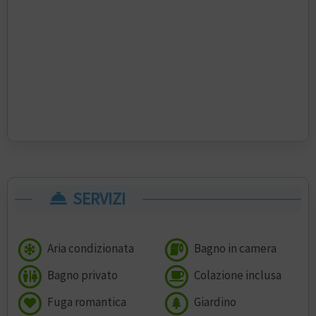
SERVIZI
Aria condizionata
Bagno in camera
Bagno privato
Colazione inclusa
Fuga romantica
Giardino