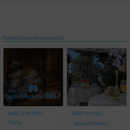
Potrebbero interessarti:
BeB Le Antiche
B&B Peschici
Porte
Bed and Breakfast