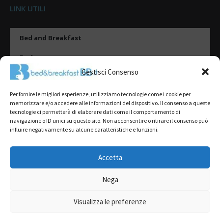
LINK UTILI
Bed and Breakfast
Esplora
Gestisci Consenso
Tipologie di alloggio
Per fornire le migliori esperienze, utilizziamo tecnologie come i cookie per
Destinazioni
memorizzare e/o accedere alle informazioni del dispositivo. Il consenso a queste
tecnologie ci permetterà di elaborare dati come il comportamento di
Il mio account
navigazione o ID unici su questo sito. Non acconsentire o ritirare il consenso può
influire negativamente su alcune caratteristiche e funzioni.
Gestione Scheda
Aggiungi Struttura
Accetta
Nega
2022@ All Rights Reserved | Tutti i contenuti ed i diritti sono riservati, è
severamente vietata la riproduzione parziale o totale.
Visualizza le preferenze
L’accesso o l’utilizzo di questo sito è subordinato all’accettazione dei
Termini del servizio
,
Informativa sulla Privacy
e
Cookie Policy