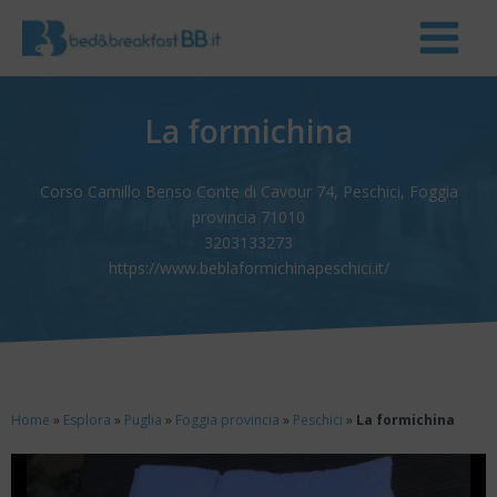
La formichina
Corso Camillo Benso Conte di Cavour 74, Peschici, Foggia
provincia 71010
3203133273
https://www.beblaformichinapeschici.it/
Home
»
Esplora
»
Puglia
»
Foggia provincia
»
Peschici
»
La formichina