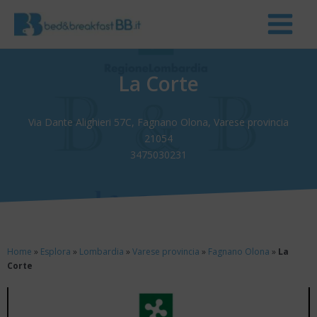
La Corte
Via Dante Alighieri 57C, Fagnano Olona, Varese provincia
21054
3475030231
Home
»
Esplora
»
Lombardia
»
Varese provincia
»
Fagnano Olona
»
La
Corte