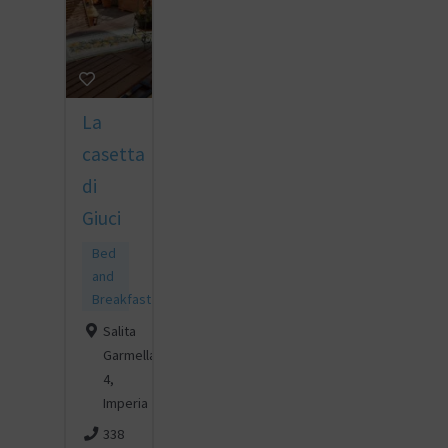
La
casetta
di
Giuci
Bed
and
Breakfast
Salita
Garmella
4,
Imperia
338