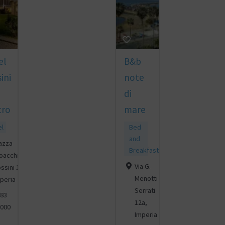
el
B&b
ini
note
di
tro
mare
el
Bed
and
azza
Breakfast
oacchino
Via G.
ssini 14,
Menotti
peria
Serrati
83
12a,
000
Imperia