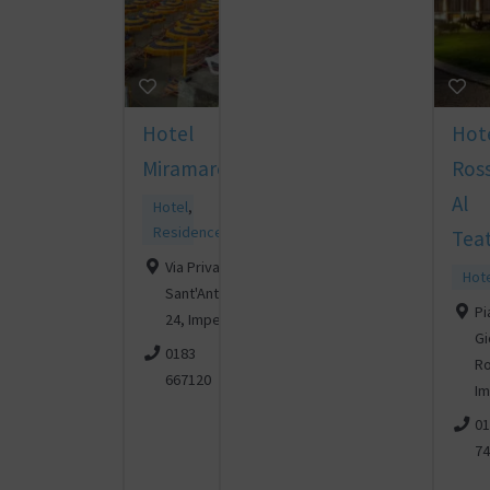
Hotel
Hot
Miramare
Ross
Al
Hotel
,
Residence
Tea
Via Privata
Hot
Sant'Antonio
Pi
24, Imperia
Gi
0183
Ro
667120
Im
01
74