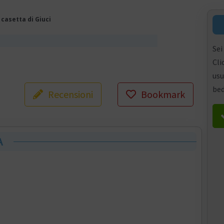
 casetta di Giuci
Sei
Cli
usu
bed
Recensioni
Bookmark
A