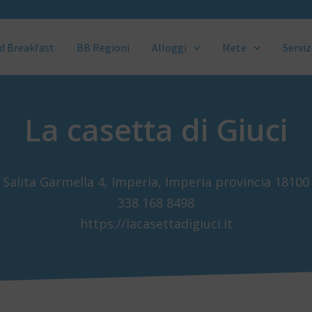
d Breakfast
BB Regioni
Alloggi
Mete
Serviz
La casetta di Giuci
Salita Garmella 4, Imperia, Imperia provincia 18100
338 168 8498
https://lacasettadigiuci.it