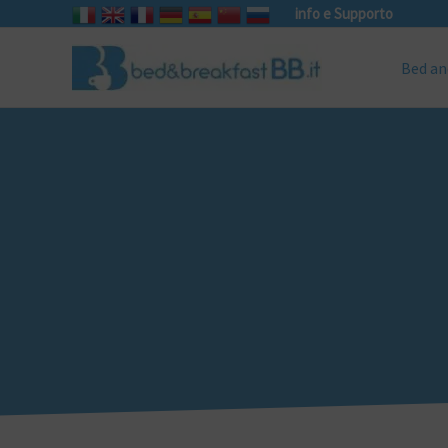
info e Supporto
Bed an