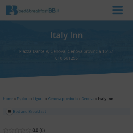
Italy Inn
Piazza Dante 9, Genova, Genova provincia 16121
010 561256
Home
»
Esplora
»
Liguria
»
Genova provincia
»
Genova
»
Italy Inn
Bed and Breakfast
0.0
0