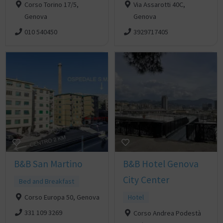
Corso Torino 17/5,
Via Assarotti 40C,
Genova
Genova
010 540450
3929717405
B&B San Martino
B&B Hotel Genova
City Center
Bed and Breakfast
Corso Europa 50, Genova
Hotel
331 109 3269
Corso Andrea Podestà