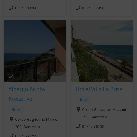
0184 503086
0184 531496
Albergo Bobby
Hotel Villa La Brise
Executive
Hotel
Hotel
Corso Giuseppe Mazzini
199, Sanremo
Corso Guglielmo Marconi
0184 576138
208, Sanremo
0184 660255