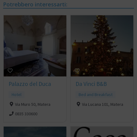
Potrebbero interessarti:
Palazzo del Duca
Da Vinci B&B
Hotel
Bed and Breakfast
Via Muro 50, Matera
Via Lucana 101, Matera
0835 330600