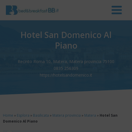
Hotel San Domenico Al
Piano
Recinto Roma 10, Matera, Matera provincia 75100
0835 256309
https://hotelsandomenico.it
Home
»
Esplora
»
Basilicata
»
Matera provincia
»
Matera
»
Hotel San
Domenico Al Piano