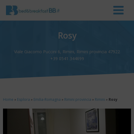
Rosy
Viale Giacomo Puccini 6, Rimini, Rimini provincia 47922
+39 0541 344699
Home
»
Esplora
»
Emilia-Romagna
»
Rimini provincia
»
Rimini
»
Rosy