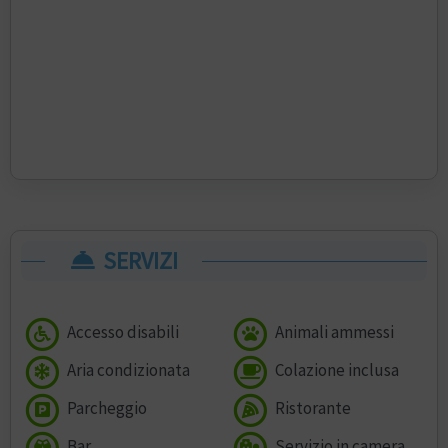
SERVIZI
Accesso disabili
Animali ammessi
Aria condizionata
Colazione inclusa
Parcheggio
Ristorante
Bar
Servizio in camera