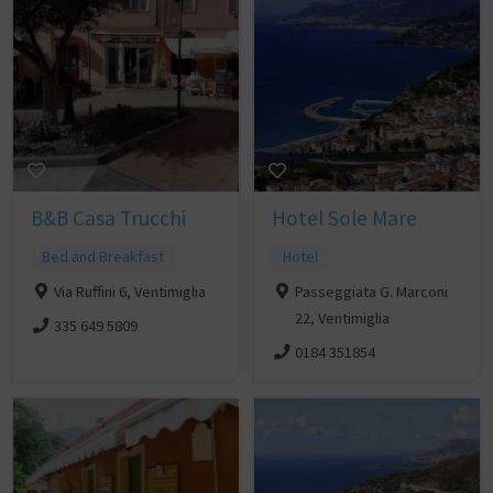
B&B Casa Trucchi
Hotel Sole Mare
Bed and Breakfast
Hotel
Via Ruffini 6, Ventimiglia
Passeggiata G. Marconi
22, Ventimiglia
335 649 5809
0184 351854