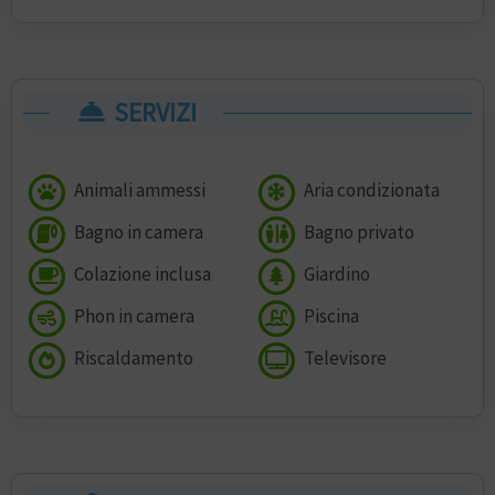
SERVIZI
Animali ammessi
Aria condizionata
Bagno in camera
Bagno privato
Colazione inclusa
Giardino
Phon in camera
Piscina
Riscaldamento
Televisore