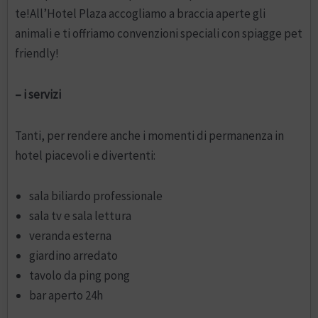
te!All’Hotel Plaza accogliamo a braccia aperte gli
animali e ti offriamo convenzioni speciali con spiagge pet
friendly!
– i servizi
Tanti, per rendere anche i momenti di permanenza in
hotel piacevoli e divertenti:
sala biliardo professionale
sala tv e sala lettura
veranda esterna
giardino arredato
tavolo da ping pong
bar aperto 24h