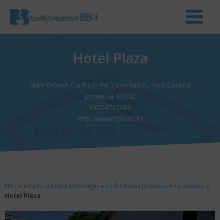
Hotel Plaza
Viale Giosuè Carducci 44, Cesenatico, Forlì-Cesena
provincia 47042
39054782480
http://www.hplaza.it/
Home
»
Esplora
»
Emilia-Romagna
»
Forlì-Cesena provincia
»
Cesenatico
»
Hotel Plaza