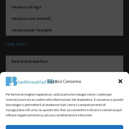
Vacanza al lago
Vacanza con animali
Vacanza per famiglia
LINK UTILI
Bed and Breakfast
Esplora
Gestisci Consenso
Tipologie di alloggio
Per fornire le migliori esperienze, utilizziamo tecnologie come i cookie per
Destinazioni
memorizzare e/o accedere alle informazioni del dispositivo. Il consenso a queste
tecnologie ci permetterà di elaborare dati come il comportamento di
Il mio account
navigazione o ID unici su questo sito. Non acconsentire o ritirare il consenso può
influire negativamente su alcune caratteristiche e funzioni.
Gestione Scheda