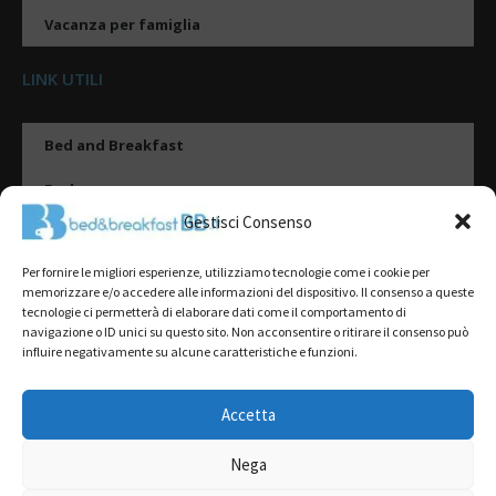
Vacanza per famiglia
LINK UTILI
Bed and Breakfast
Esplora
Gestisci Consenso
Tipologie di alloggio
Per fornire le migliori esperienze, utilizziamo tecnologie come i cookie per
Destinazioni
memorizzare e/o accedere alle informazioni del dispositivo. Il consenso a queste
tecnologie ci permetterà di elaborare dati come il comportamento di
Il mio account
navigazione o ID unici su questo sito. Non acconsentire o ritirare il consenso può
influire negativamente su alcune caratteristiche e funzioni.
Gestione Scheda
Aggiungi Struttura
Accetta
Nega
2022@ All Rights Reserved | Tutti i contenuti ed i diritti sono riservati, è