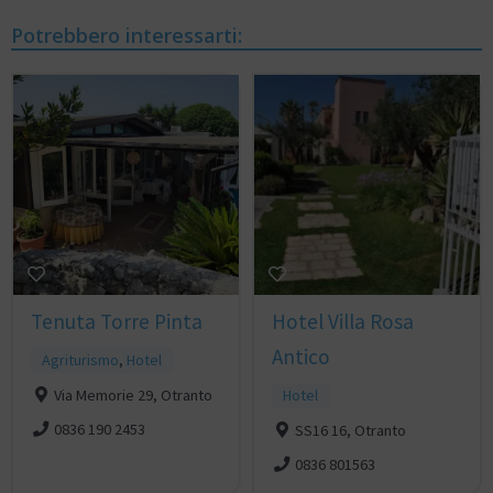
Potrebbero interessarti:
Tenuta Torre Pinta
Hotel Villa Rosa
Antico
Agriturismo
,
Hotel
Via Memorie 29, Otranto
Hotel
0836 190 2453
SS16 16, Otranto
0836 801563