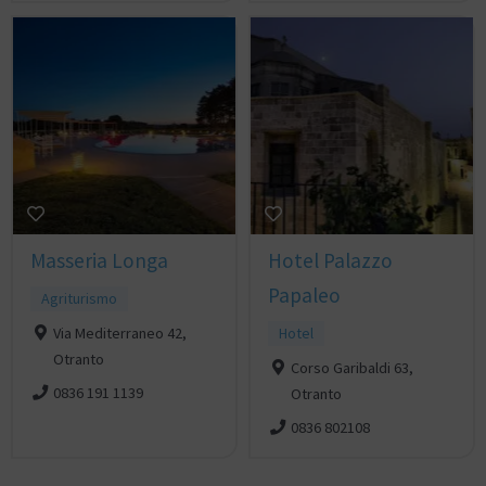
Masseria Longa
Hotel Palazzo
Papaleo
Agriturismo
Via Mediterraneo 42,
Hotel
Otranto
Corso Garibaldi 63,
0836 191 1139
Otranto
0836 802108