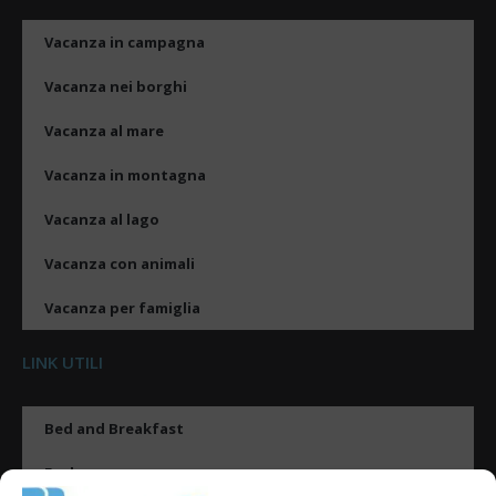
Vacanza in campagna
Vacanza nei borghi
Vacanza al mare
Vacanza in montagna
Vacanza al lago
Vacanza con animali
Vacanza per famiglia
LINK UTILI
Bed and Breakfast
Esplora