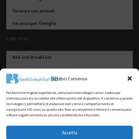
Vacanza con animali
Vacanza per famiglia
LINK UTILI
Bed and Breakfast
Esplora
Gestisci Consenso
Tipologie di alloggio
Per fornire le migliori esperienze, utilizziamo tecnologie come i cookie per
Destinazioni
memorizzare e/o accedere alle informazioni del dispositivo. Il consenso a queste
tecnologie ci permetterà di elaborare dati come il comportamento di
Il mio account
navigazione o ID unici su questo sito. Non acconsentire o ritirare il consenso può
influire negativamente su alcune caratteristiche e funzioni.
Gestione Scheda
Aggiungi Struttura
Accetta