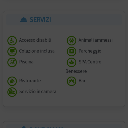
SERVIZI
Accesso disabili
Animali ammessi
Colazione inclusa
Parcheggio
Piscina
SPA Centro
Benessere
Ristorante
Bar
Servizio in camera