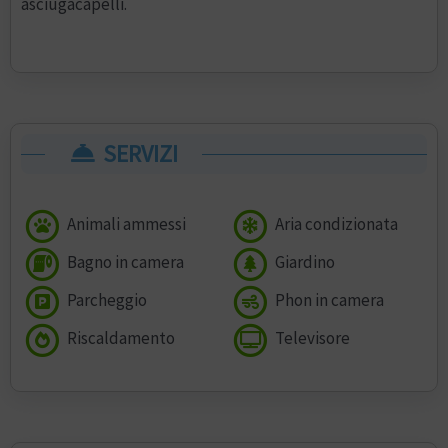
asciugacapelli.
SERVIZI
Animali ammessi
Aria condizionata
Bagno in camera
Giardino
Parcheggio
Phon in camera
Riscaldamento
Televisore