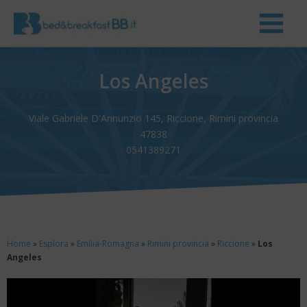
Los Angeles
Viale Gabriele D'Annunzio 145, Riccione, Rimini provincia
47838
0541389271
Home
»
Esplora
»
Emilia-Romagna
»
Rimini provincia
»
Riccione
»
Los
Angeles