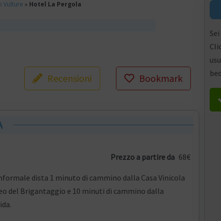
n Vulture
»
Hotel La Pergola
Sei
Cli
usu
bed
Recensioni
Bookmark
A
Prezzo a partire da
68€
informale dista 1 minuto di cammino dalla Casa Vinicola
o del Brigantaggio e 10 minuti di cammino dalla
ida.