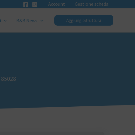
Account
Gestione scheda
i
B&B News
Aggiungi Struttura
a 85028