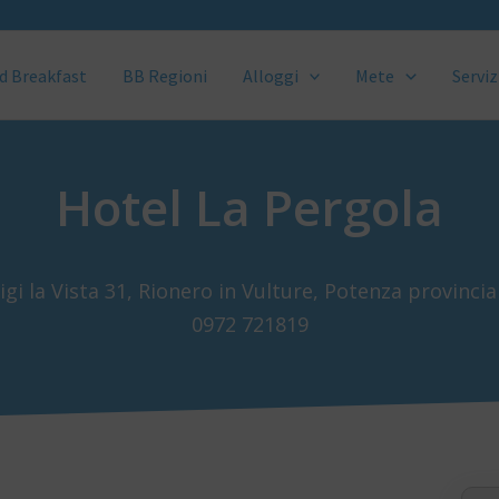
d Breakfast
BB Regioni
Alloggi
Mete
Serviz
Hotel La Pergola
igi la Vista 31, Rionero in Vulture, Potenza provinci
0972 721819