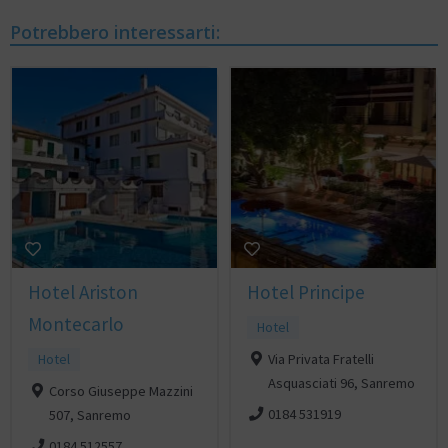
Potrebbero interessarti:
Hotel Ariston
Hotel Principe
Montecarlo
Hotel
Hotel
Via Privata Fratelli
Asquasciati 96, Sanremo
Corso Giuseppe Mazzini
0184 531919
507, Sanremo
0184 512557