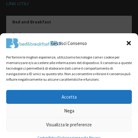
LINK UTILI
Bed and Breakfast
Esplora
Gestisci Consenso
Tipologie di alloggio
Per fornire le migliori esperienze, utilizziamo tecnologie come i cookie per
Destinazioni
memorizzare e/o accedere alle informazioni del dispositivo. Il consenso a queste
tecnologie ci permetterà di elaborare dati come il comportamento di
Il mio account
navigazione o ID unici su questo sito. Non acconsentire o ritirare il consenso può
influire negativamente su alcune caratteristiche e funzioni.
Gestione Scheda
Aggiungi Struttura
Accetta
Nega
2022@ All Rights Reserved | Tutti i contenuti ed i diritti sono riservati, è
severamente vietata la riproduzione parziale o totale.
Visualizza le preferenze
L’accesso o l’utilizzo di questo sito è subordinato all’accettazione dei
Termini del servizio
,
Informativa sulla Privacy
e
Cookie Policy
Cookie Policy
Dichiarazione sulla Privacy