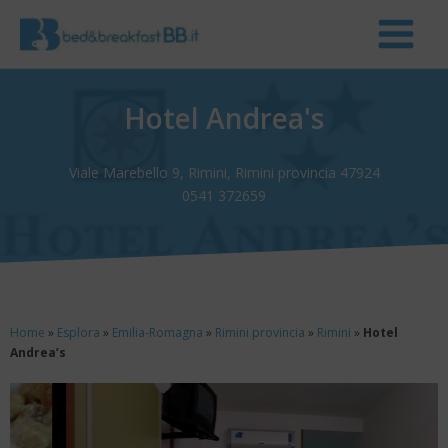
Hotel Andrea's
Viale Marebello 9, Rimini, Rimini provincia 47924
0541 372659
Home
»
Esplora
»
Emilia-Romagna
»
Rimini provincia
»
Rimini
»
Hotel
Andrea’s