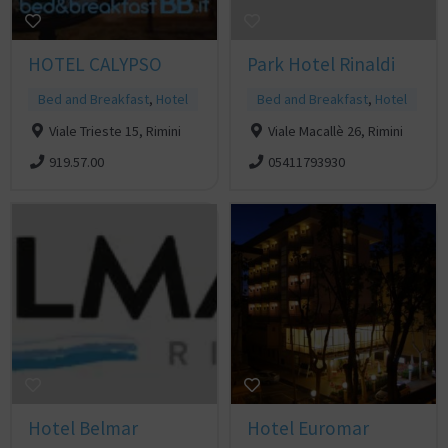
HOTEL CALYPSO
Park Hotel Rinaldi
Bed and Breakfast
,
Hotel
Bed and Breakfast
,
Hotel
Viale Trieste 15, Rimini
Viale Macallè 26, Rimini
919.57.00
05411793930
Hotel Belmar
Hotel Euromar