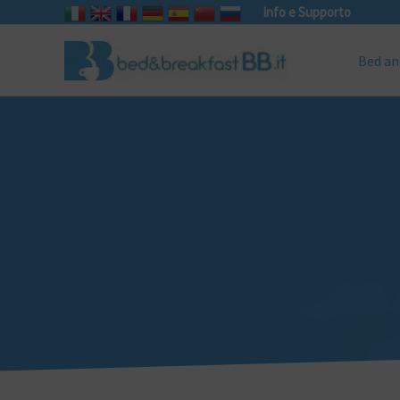
info e Supporto
Bed an