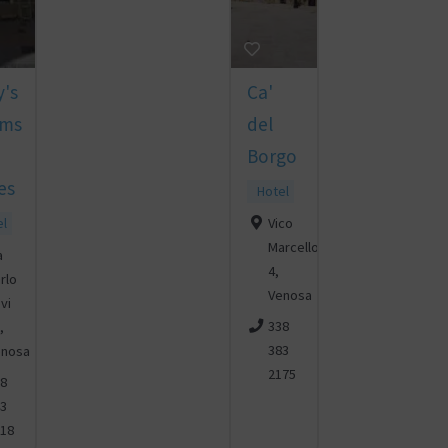
's
Ca'
ms
del
Borgo
es
Hotel
el
Vico
Marcello
a
4,
rlo
Venosa
vi
338
,
383
enosa
2175
8
3
18