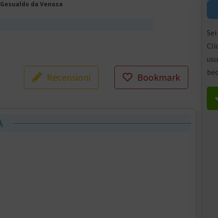
Gesualdo da Venosa
Sei
Cli
usu
bed
Recensioni
Bookmark
A