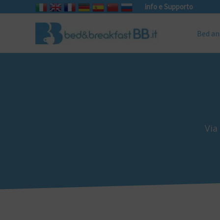
info e Supporto
Bed an
Via