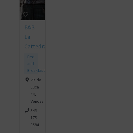
B&B
La
Cattedrale
Bed
and
Breakfast
Via de
Luca
44,
Venosa
345
175
3584