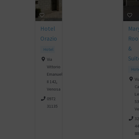
Hotel
Mary
Orazio
Roo
&
Hotel
Suit
Via
Vittorio
Hot
Emanuele
Vi
II 142,
Ca
Venosa
Le
0972
53
31135
V
32
44
88