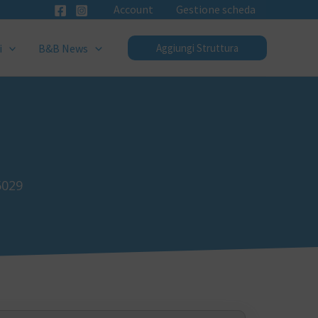
Account
Gestione scheda
i
B&B News
Aggiungi Struttura
5029