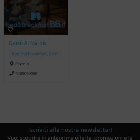
Garnì Al Nardis
Bed and Breakfast
,
Garnì
Pinzolo
0465090096
Iscriviti alla nostra newsletter!
Vuoi scoprire in anteprima offerta, promozioni e le