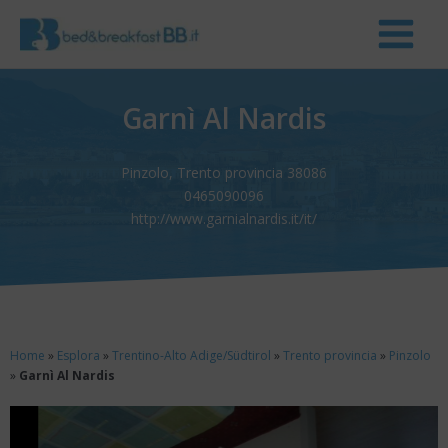
Garnì Al Nardis
Pinzolo, Trento provincia 38086
0465090096
http://www.garnialnardis.it/it/
Home
»
Esplora
»
Trentino-Alto Adige/Südtirol
»
Trento provincia
»
Pinzolo
»
Garnì Al Nardis