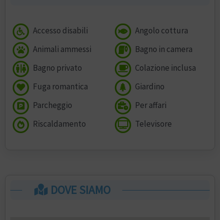
Accesso disabili
Angolo cottura
Animali ammessi
Bagno in camera
Bagno privato
Colazione inclusa
Fuga romantica
Giardino
Parcheggio
Per affari
Riscaldamento
Televisore
DOVE SIAMO