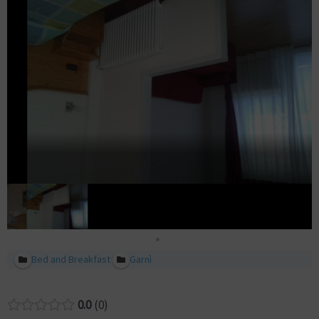
Bed and Breakfast
Garnì
0.0
0