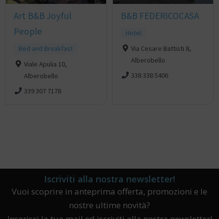
Art B&B Joyful
B&B FEDERICOCASA
People
Hotel
Bed and Breakfast
Via Cesare Battisti 8,
Alberobello
Viale Apulia 10,
338 338 5406
Alberobello
339 307 7178
Iscriviti alla nostra newsletter!
Vuoi scoprire in anteprima offerta, promozioni e le
nostre ultime novità?
Inserisci la tua mail ed iscriviti alla nostra newsletter!