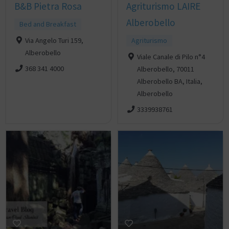
B&B Pietra Rosa
Agriturismo LAIRE
Alberobello
Bed and Breakfast
Via Angelo Turi 159,
Agriturismo
Alberobello
Viale Canale di Pilo n°4
368 341 4000
Alberobello, 70011
Alberobello BA, Italia,
Alberobello
3339938761