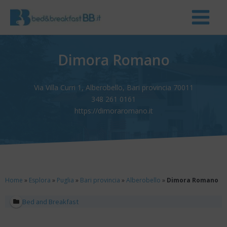
Dimora Romano
Via Villa Curri 1, Alberobello, Bari provincia 70011
348 261 0161
https://dimoraromano.it
Home
»
Esplora
»
Puglia
»
Bari provincia
»
Alberobello
»
Dimora Romano
Bed and Breakfast