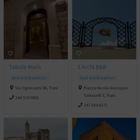
Tabula Maris
3 Archi B&B
Bed and Breakfast
Bed and Breakfast
Via Ognissanti 86, Trani
Piazza Nicola-Giuseppe
Tomaselli 3, Trani
346 519 0861
347 034 6371