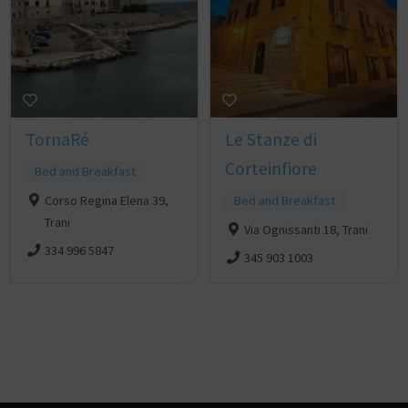
TornaRé
Le Stanze di
Corteinfiore
Bed and Breakfast
Corso Regina Elena 39,
Bed and Breakfast
Trani
Via Ognissanti 18, Trani
334 996 5847
345 903 1003