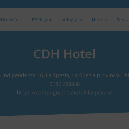
d Breakfast
BB Regioni
Alloggi
Mete
Serviz
CDH Hotel
a Indipendenza 16, La Spezia, La Spezia provincia 19
0187 738848
https://compagniedeshotelslaspezia.it