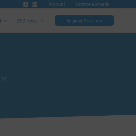
Account
Gestione scheda
i
B&B News
Aggiungi Struttura
121