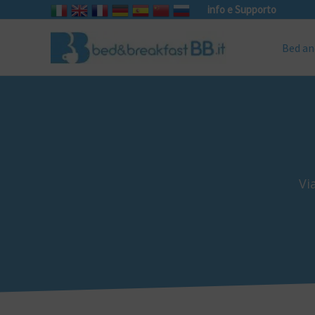
info e Supporto
Bed an
Vi