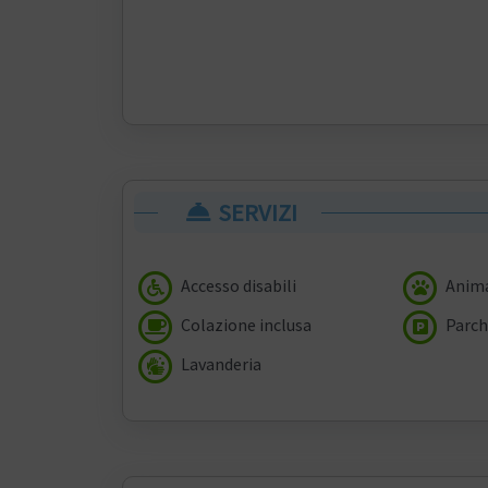
SERVIZI
Accesso disabili
Anima
Colazione inclusa
Parch
Lavanderia