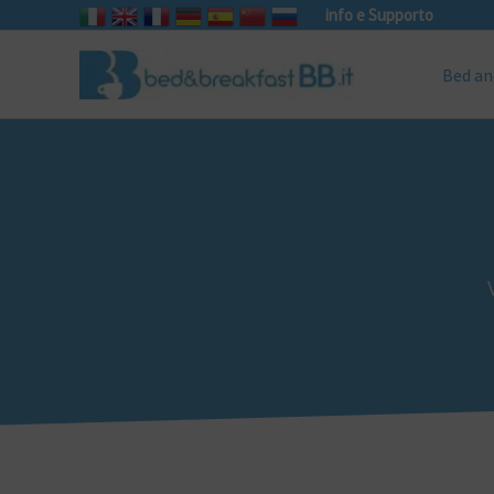
info e Supporto
Bed an