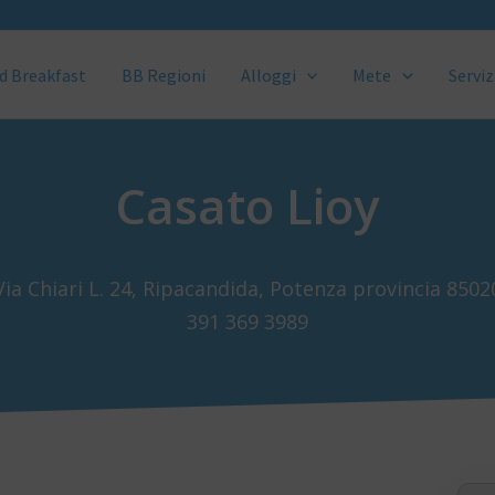
d Breakfast
BB Regioni
Alloggi
Mete
Serviz
Casato Lioy
Via Chiari L. 24, Ripacandida, Potenza provincia 8502
391 369 3989