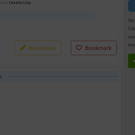
ida
»
Casato Lioy
Sei
Cli
usu
bed
Recensioni
Bookmark
A