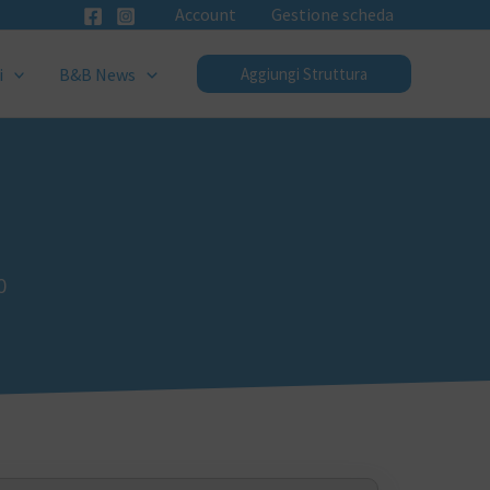
Account
Gestione scheda
i
B&B News
Aggiungi Struttura
0