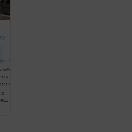
ey
akfast
a Raffaele
riello 32,
pacandida
72
4011