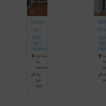
Casato
B&B
Lioy
Hon
Bed
Bed
and
and
Breakfast
Bre
Via Chiari L.
Vi
24,
Ci
Ripacandida
Ri
391
09
369
64
3989