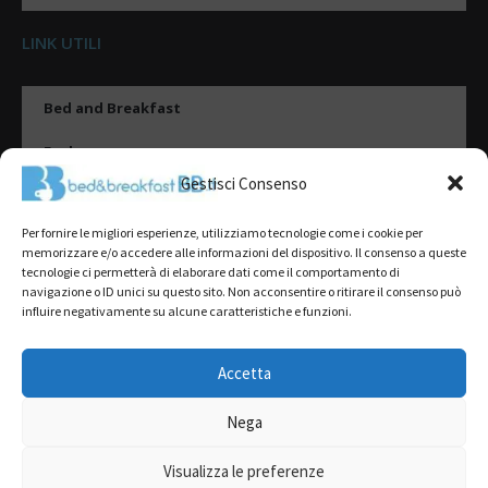
LINK UTILI
Bed and Breakfast
Esplora
Gestisci Consenso
Tipologie di alloggio
Per fornire le migliori esperienze, utilizziamo tecnologie come i cookie per
Destinazioni
memorizzare e/o accedere alle informazioni del dispositivo. Il consenso a queste
tecnologie ci permetterà di elaborare dati come il comportamento di
Il mio account
navigazione o ID unici su questo sito. Non acconsentire o ritirare il consenso può
influire negativamente su alcune caratteristiche e funzioni.
Gestione Scheda
Aggiungi Struttura
Accetta
Nega
2022@ All Rights Reserved | Tutti i contenuti ed i diritti sono riservati, è
severamente vietata la riproduzione parziale o totale.
Visualizza le preferenze
L’accesso o l’utilizzo di questo sito è subordinato all’accettazione dei