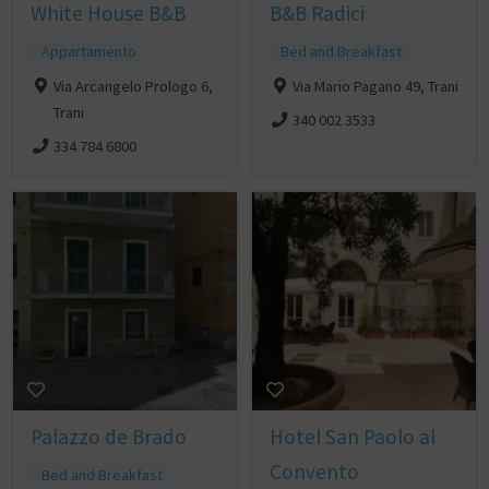
White House B&B
B&B Radici
Appartamento
Bed and Breakfast
Via Arcangelo Prologo 6,
Via Mario Pagano 49, Trani
Trani
340 002 3533
334 784 6800
Palazzo de Brado
Hotel San Paolo al
Convento
Bed and Breakfast